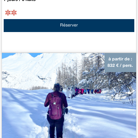
Réserver
à partir de :
832
€ / pers.