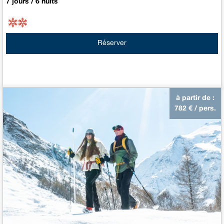
7 jours / 6 nuits
Réserver
à partir de :
782
€ / pers.