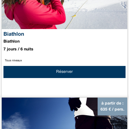
Biathlon
Biathlon
7 jours / 6 nuits
Tous niveaux
Réserver
à partir de :
635
€ / pers.