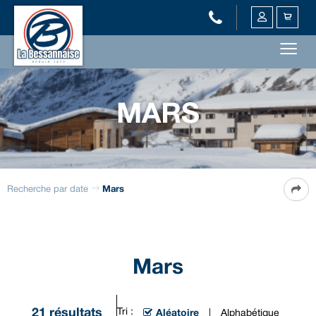
MARS
Recherche par date
Mars
Mars
21
résultats
Tri :
Aléatoire
Alphabétique