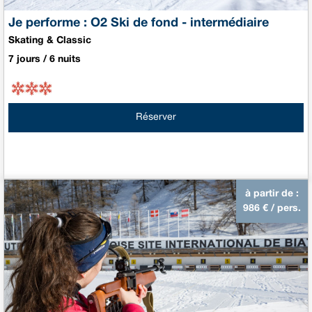
Je performe : O2 Ski de fond - intermédiaire
Skating & Classic
7 jours / 6 nuits
Réserver
à partir de :
986
€ / pers.