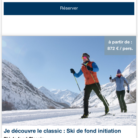
Réserver
à partir de :
872
€ / pers.
Je découvre le classic : Ski de fond initiation