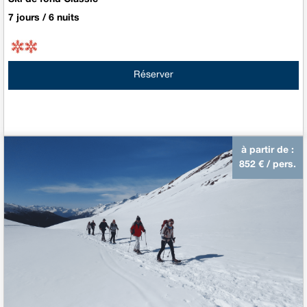
7 jours / 6 nuits
Réserver
à partir de :
852
€ / pers.