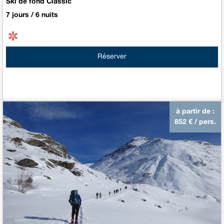
Ski de fond Classic
7 jours / 6 nuits
Réserver
à partir de :
852
€ / pers.