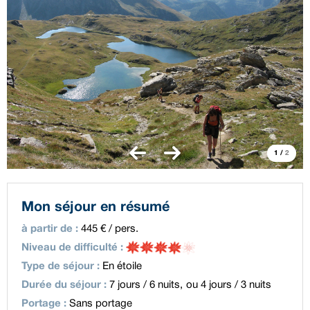
1
/
2
Mon séjour en résumé
à partir de
:
445
€ / pers.
Niveau de difficulté
:
Type de séjour
:
En étoile
Durée du séjour
:
7 jours / 6 nuits
ou 4 jours / 3 nuits
Portage
:
Sans portage