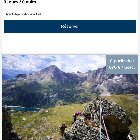
3 jours / 2 nuits
Ayant déjà pratiqué le trail
Réserver
à partir de :
670
€ / pers.