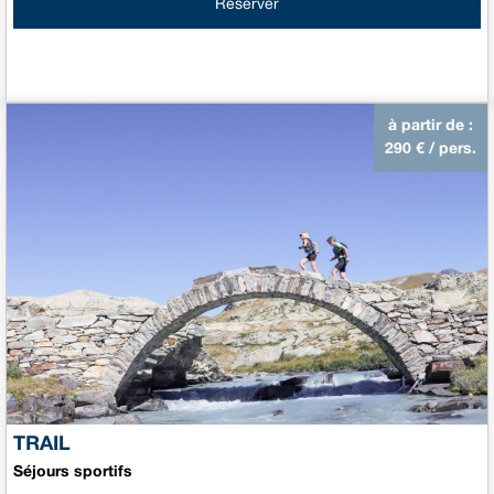
Réserver
à partir de :
290
€ / pers.
TRAIL
Séjours sportifs