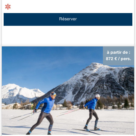
Réserver
à partir de :
872
€ / pers.