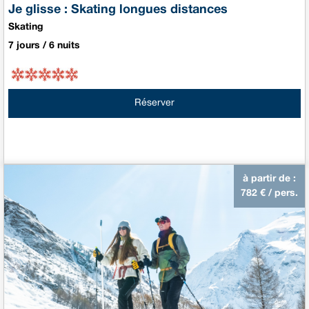
Je glisse : Skating longues distances
Skating
7 jours / 6 nuits
Réserver
à partir de :
782
€ / pers.