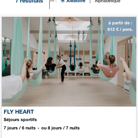
7
résultats
Tri :
Aléatoire
Alphabétique
à partir de :
812
€ / pers.
FLY HEART
Séjours sportifs
7 jours / 6 nuits
ou 8 jours / 7 nuits