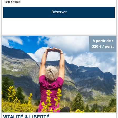
Tous niveaux
Réserver
à partir de :
320
€ / pers.
VITALITÉ & LIBERTÉ