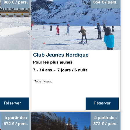
986
€ / pers.
654
€ / pers.
Club Jeunes Nordique
Pour les plus jeunes
7 - 14 ans
7 jours / 6 nuits
Tous niveaux
Réserver
Réserver
à partir de :
à partir de :
872
€ / pers.
872
€ / pers.