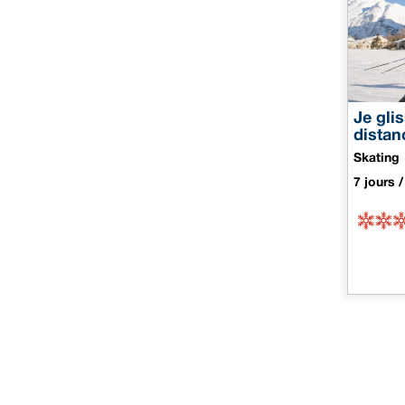
Je gli
distan
Skating
7 jours /