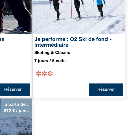
ns
Je performe : O2 Ski de fond -
intermédiaire
Skating & Classic
7 jours / 6 nuits
Réserver
Réserver
à partir de :
872
€ / pers.