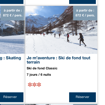
à partir de :
à partir de :
872
€ / pers.
872
€ / pers.
g : Skating
Je m’aventure : Ski de fond tout
terrain
Ski de fond Classic
7 jours / 6 nuits
Réserver
Réserver