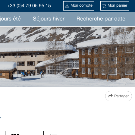
+33 (0)4 79 05 95 15
Mon compte
Mon panier
jours été
Séjours hiver
Recherche par date
Partager
r