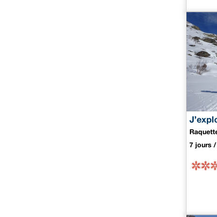
J’expl
Raquett
7 jours /