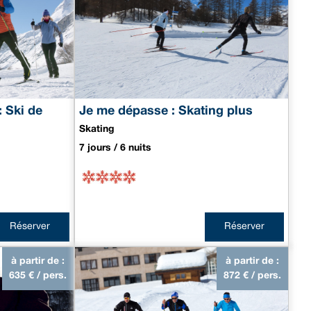
: Ski de
Je me dépasse : Skating plus
Skating
7 jours / 6 nuits
Réserver
Réserver
à partir de :
à partir de :
635
€ / pers.
872
€ / pers.