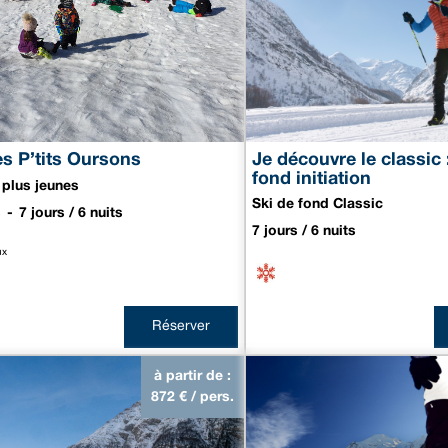
es P’tits Oursons
Je découvre le classic 
fond initiation
 plus jeunes
Ski de fond Classic
s
7 jours / 6 nuits
7 jours / 6 nuits
ux
Réserver
à partir de :
872
€ / pers.