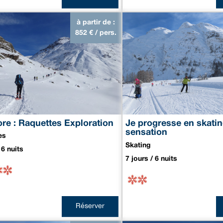
à partir de :
852
€ / pers.
ore : Raquettes Exploration
Je progresse en skatin
sensation
es
Skating
 6 nuits
7 jours / 6 nuits
Réserver