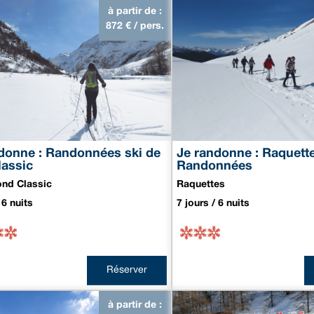
à partir de :
872
€ / pers.
donne : Randonnées ski de
Je randonne : Raquett
lassic
Randonnées
ond Classic
Raquettes
 6 nuits
7 jours / 6 nuits
Réserver
à partir de :