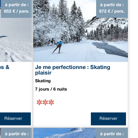
à partir de :
à partir de :
852
€ / pers.
872
€ / pers.
es &
Je me perfectionne : Skating
plaisir
Skating
7 jours / 6 nuits
Réserver
Réserver
à partir de :
à partir de :