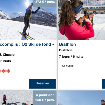
872
€ / pers.
ccomplis : O2 Ski de fond -
Biathlon
Biathlon
& Classic
7 jours / 6 nuits
 6 nuits
Tous niveaux
Réserver
à partir de :
650
€ / pers.