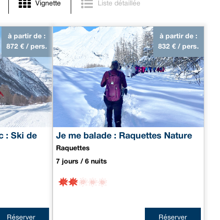
Vignette
Liste détaillée
à partir de :
à partir de :
872
€ / pers.
832
€ / pers.
 : Ski de
Je me balade : Raquettes Nature
Raquettes
7 jours / 6 nuits
Réserver
Réserver