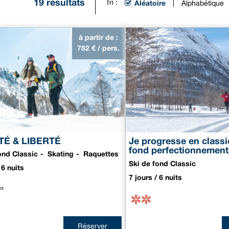
19
résultats
Tri :
Aléatoire
Alphabétique
à partir de :
782
€ / pers.
ITÉ & LIBERTÉ
Je progresse en classic
fond perfectionnement
ond Classic
Skating
Raquettes
Ski de fond Classic
 6 nuits
7 jours / 6 nuits
ux
Réserver