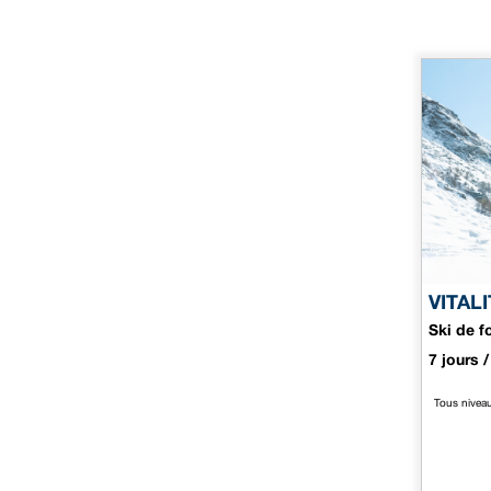
VITAL
Ski de f
7 jours /
Tous nivea