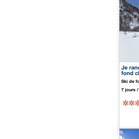
Je ran
fond c
Ski de f
7 jours /